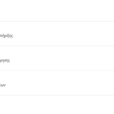
τήριξης
όγησης
εων