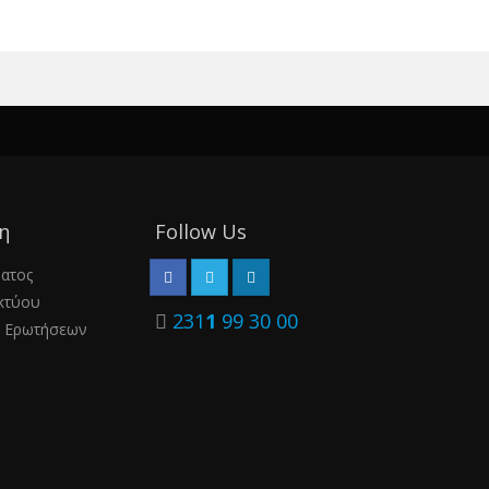
η
Follow Us
ματος
κτύου
231
1
99 30 00
 Ερωτήσεων